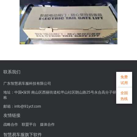
联系我们
免费
试用
广东智慧易车服科技有限公司
地址：中国•深圳 南山区西丽街道松坪山社区朗山路25号永合高分子研发大厦3
全国
栋
热线
邮箱：info@91ycf.com
友情链接
战略合作
联盟平台
媒体合作
智慧易车服旗下软件