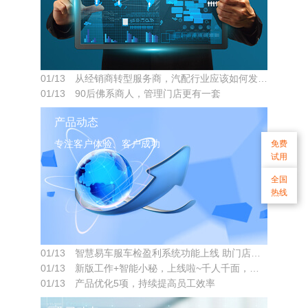
01/13 从经销商转型服务商，汽配行业应该如何发力？
01/13 90后佛系商人，管理门店更有一套
产品动态
专注客户体验、客户成功
免费
试用
全国
热线
01/13 智慧易车服车检盈利系统功能上线 助门店挖掘商机
01/13 新版工作+智能小秘，上线啦~千人千面，更好帮助商家提升经营效率
01/13 产品优化5项，持续提高员工效率